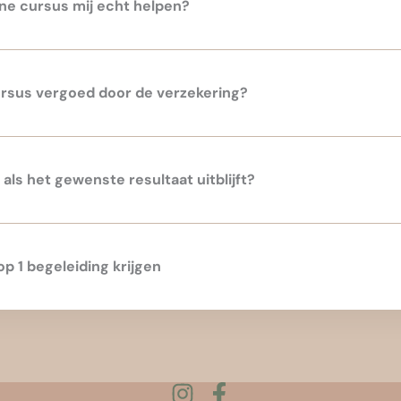
ne cursus mij echt helpen?​
rsus vergoed door de verzekering? ​
als het gewenste resultaat uitblijft?
 op 1 begeleiding krijgen
I
F