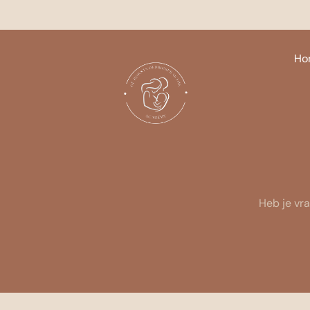
Ga
naar
de
Ho
inhoud
Heb je vra