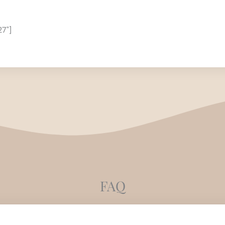
27"]
FAQ